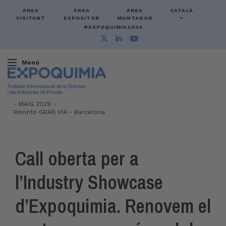
ÀREA
ÀREA
ÀREA
CATALÀ
VISITANT
EXPOSITOR
MUNTADOR
#EXPOQUIMIA2026
Menú
-
MAIG 2029 -
Recinto GRAN VIA
-
Barcelona
Call oberta per a
l’Industry Showcase
d’Expoquimia. Renovem el