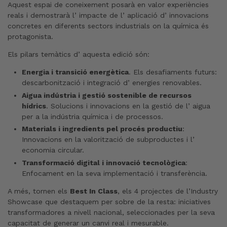
Aquest espai de coneixement posarà en valor experiències
reals i demostrarà l’ impacte de l’ aplicació d’ innovacions
concretes en diferents sectors industrials on la química és
protagonista.
Els pilars temàtics d’ aquesta edició són:
Energia i transició energètica
. Els desafiaments futurs:
descarbonització i integració d’ energies renovables.
Aigua indústria i gestió sostenible de recursos
hídrics
. Solucions i innovacions en la gestió de l’ aigua
per a la indústria química i de processos.
Materials i ingredients pel procés productiu
:
Innovacions en la valorització de subproductes i l’
economia circular.
Transformació digital i innovació tecnològica
:
Enfocament en la seva implementació i transferència.
A més, tornen els
Best In Class
, els 4 projectes de l’Industry
Showcase que destaquem per sobre de la resta: iniciatives
transformadores a nivell nacional, seleccionades per la seva
capacitat de generar un canvi real i mesurable.