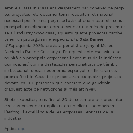
Amb els Best In Class ens desplacem per conèixer de prop
els projectes, els documentem i recopilem el material
necessari per fer una peça audiovisual que mostri els seus
principals assoliments com a cas d’èxit. A més de presentar-
se a l’Industry Showcase, aquests quatre projectes també
tenen un protagonisme especial a la
Gala Dinner
d’Expoquimia 2026, prevista per al 3 de juny al Museu
Nacional d’Art de Catalunya. En aquest acte exclusiu, que
reunirà els principals empresaris i executius de la indústria
química, així com a destacades personalitats de l’àmbit
institucional, social i econòmic espanyol, es lliuraran els
premis Best In Class i es presentaran els quatre projectes
davant les 700 persones que esperem que gaudeixin
d’aquest acte de networking al més alt nivell.
Si ets expositor, tens fins al 30 de setembre per presentar
els teus casos d’èxit aplicats en un client. ¡Reconeixem
l’esforç i l’excel·lència de les empreses i entitats de la
indústria!
Aplica
aquí