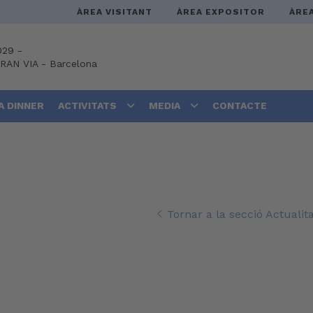
ÀREA VISITANT
ÀREA EXPOSITOR
ÀRE
029 -
GRAN VIA
-
Barcelona
A DINNER
ACTIVITATS
MEDIA
CONTACTE
Tornar a la secció Actualita