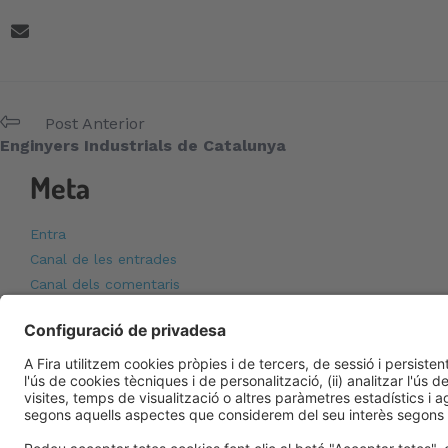
Post Anterior
Enginyers Industrials de Catalunya
Meta
Entra
Canal de les entrades
Canal dels comentaris
WordPress.org (en anglès)