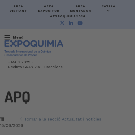
ÀREA
ÀREA
ÀREA
CATALÀ
VISITANT
EXPOSITOR
MUNTADOR
#EXPOQUIMIA2026
Menú
-
MAIG 2029 -
Recinto GRAN VIA
-
Barcelona
APQ
Tornar a la secció Actualitat i notícies
15/06/2026