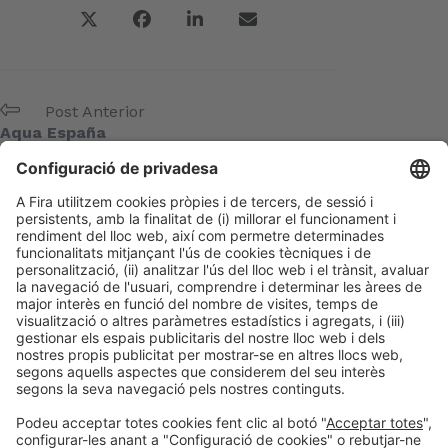
Post Anterior
Aqua España
Següent Post
IECA
Meta
Entra
Canal de les entrades
Canal dels comentaris
WordPress.org (en anglès)