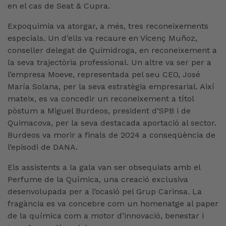
en el cas de Seat & Cupra.
Expoquimia va atorgar, a més, tres reconeixements
especials. Un d’ells va recaure en Vicenç Muñoz,
conseller delegat de Quimidroga, en reconeixement a
la seva trajectòria professional. Un altre va ser per a
l’empresa Moeve, representada pel seu CEO, José
María Solana, per la seva estratègia empresarial. Així
mateix, es va concedir un reconeixement a títol
pòstum a Miguel Burdeos, president d’SPB i de
Quimacova, per la seva destacada aportació al sector.
Burdeos va morir a finals de 2024 a conseqüència de
l’episodi de DANA.
Els assistents a la gala van ser obsequiats amb el
Perfume de la Química, una creació exclusiva
desenvolupada per a l’ocasió pel Grup Carinsa. La
fragància es va concebre com un homenatge al paper
de la química com a motor d’innovació, benestar i