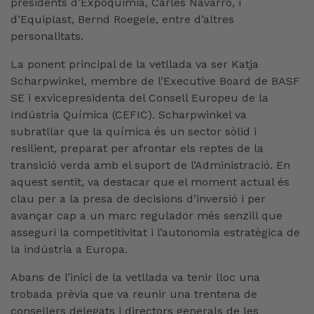
presidents d’Expoquimia, Carles Navarro, i
d’Equiplast, Bernd Roegele, entre d’altres
personalitats.
La ponent principal de la vetllada va ser Katja
Scharpwinkel, membre de l’Executive Board de BASF
SE i exvicepresidenta del Consell Europeu de la
Indústria Química (CEFIC). Scharpwinkel va
subratllar que la química és un sector sòlid i
resilient, preparat per afrontar els reptes de la
transició verda amb el suport de l’Administració. En
aquest sentit, va destacar que el moment actual és
clau per a la presa de decisions d’inversió i per
avançar cap a un marc regulador més senzill que
asseguri la competitivitat i l’autonomia estratègica de
la indústria a Europa.
Abans de l’inici de la vetllada va tenir lloc una
trobada prèvia que va reunir una trentena de
consellers delegats i directors generals de les