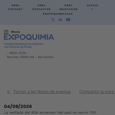
ÀREA
ÀREA
ÀREA
CATALÀ
VISITANT
EXPOSITOR
MUNTADOR
#EXPOQUIMIA2026
Menú
-
MAIG 2029 -
Recinto GRAN VIA
-
Barcelona
Tornar a les Notes de premsa
Compartir la nota
04/06/2026
La vetllada del 60è aniversari del saló va reunir 700