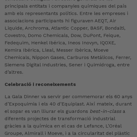
principals entitats i companyies químiques del país
amb els representants polítics. Entre les empreses i
associacions participants hi figuraven AEQT, Air
Liquide, Archroma, Atlantic Copper, BASF, Bondalti,
Covestro, Domo Chemicals, Dow, DuPont, Feique,
Fedequim, Henkel Ibérica, Ineos Inovyn, IQOXE,
Kemira Ibérica, Lleal, Messer Ibèrica, Moeve
Chemicals, Nippon Gases, Carburos Metálicos, Ferrer,
Siemens Digital Industries, Sener i Quimidroga, entre
d’altres.
Celebració i reconeixements
La Gala Dinner va servir per commemorar els 60 anys
d’Expoquimia i els 40 d’Equiplast. Així mateix, durant
el sopar es van lliurar els guardons
best-in-class
a
diferents projectes de transformació industrial
gràcies a la química en el cas de Lefance, L’Oréal
Groupe, Almirall i Moeve, i a la circularitat del plàstic