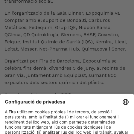
transformació social.
En l’organització de la Gala Dinner, Expoquimia va
comptar amb el suport de Bondalti, Carburos
Metálicos, Fedequim, Grup IQE, Nippon Sanso,
QCinca, QD Quimidroga, Siemens, BASF, Covestro,
Feique, Institut Químic de Sarrià (IQS), Kemira, Lleal,
Leitat, Messer, Net-Pharma Hub, Quimacova i Sener.
Organitzat per Fira de Barcelona, Expoquimia se
celebra fins demà, divendres 5 de juny, al recinte de
Gran Via, juntament amb Equiplast, sumant 800
expositors dels sectors químic i del plàstic.
Barcelona, 4 de juny de 2026
FOTOGRAFIES disponibles
aquí
Maria Dolores Herranz / Josep Lluís Mérida
Tel. 93 233 25 41 – 2114
mdherran@firabarcelona.com