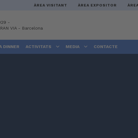
ÀREA VISITANT
ÀREA EXPOSITOR
ÀRE
029 -
GRAN VIA
-
Barcelona
A DINNER
ACTIVITATS
MEDIA
CONTACTE