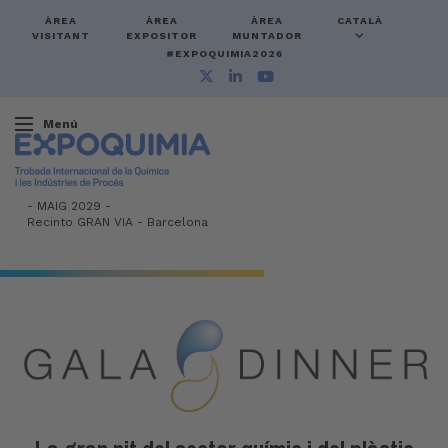
ÀREA
ÀREA
ÀREA
CATALÀ
VISITANT
EXPOSITOR
MUNTADOR
#EXPOQUIMIA2026
Menú
-
MAIG 2029 -
Recinto GRAN VIA
-
Barcelona