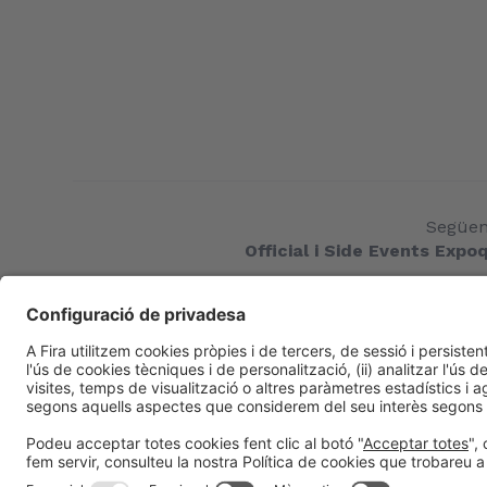
Següen
Official i Side Events Exp
Informació general
Avís legal
Política de privacitat
Política de co