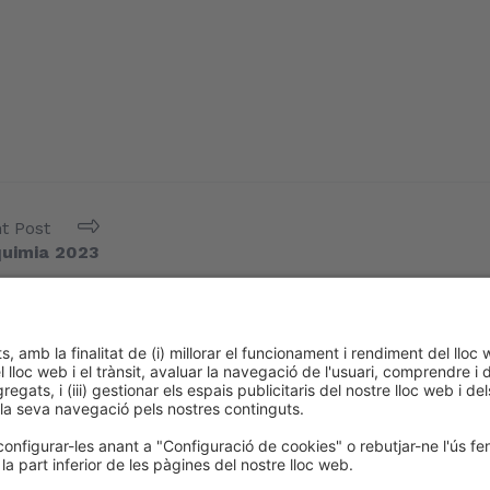
t Post
oquimia 2023
okies