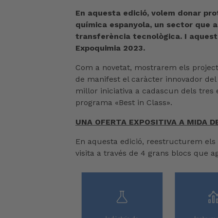
En aquesta edició, volem donar pro
química espanyola, un sector que apos
transferència tecnològica. I aquest
Expoquimia 2023.
Com a novetat, mostrarem els projecte
de manifest el caràcter innovador del 
millor iniciativa a cadascun dels tre
programa «Best in Class».
UNA OFERTA EXPOSITIVA A MIDA D
En aquesta edició, reestructurem els s
visita a través de 4 grans blocs que a