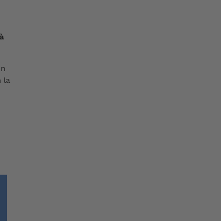
à
en
 la