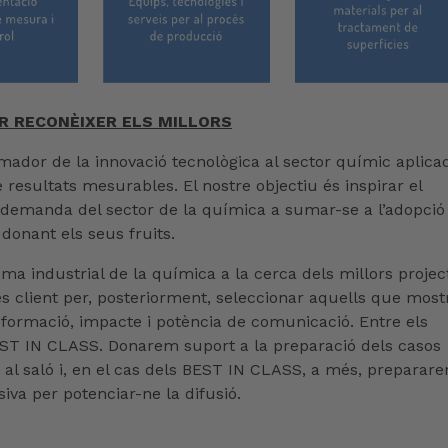
 RECONÈIXER ELS MILLORS
ador de la innovació tecnològica al sector químic aplica
e resultats mesurables. El nostre objectiu és inspirar el
i demanda del sector de la química a sumar-se a l’adopció
donant els seus fruits.
ma industrial de la química a la cerca dels millors projec
ies client per, posteriorment, seleccionar aquells que most
nsformació, impacte i potència de comunicació. Entre els
BEST IN CLASS. Donarem suport a la preparació dels casos
ó al saló i, en el cas dels BEST IN CLASS, a més, preparar
a per potenciar-ne la difusió.