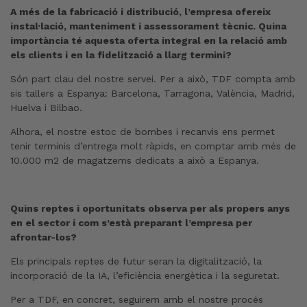
A més de la fabricació i distribució, l’empresa ofereix
instal·lació, manteniment i assessorament tècnic. Quina
importància té aquesta oferta integral en la relació amb
els clients i en la fidelització a llarg termini?
Són part clau del nostre servei. Per a això, TDF compta amb
sis tallers a Espanya: Barcelona, Tarragona, València, Madrid,
Huelva i Bilbao.
Alhora, el nostre estoc de bombes i recanvis ens permet
tenir terminis d’entrega molt ràpids, en comptar amb més de
10.000 m2 de magatzems dedicats a això a Espanya.
Quins reptes i oportunitats observa per als propers anys
en el sector i com s’està preparant l’empresa per
afrontar-los?
Els principals reptes de futur seran la digitalització, la
incorporació de la IA, l’eficiència energètica i la seguretat.
Per a TDF, en concret, seguirem amb el nostre procés