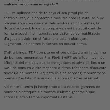
amb menor consum energètic?
TDF ve aplicant des de fa anys el seu propi pla de
sostenibilitat, que contempla mesures com la instal·lació de
plaques solars en diversos dels nostres edificis. A més, la
flota d’automòbils de la companyia s’està electrificant de
forma gradual i hem apostat per sistemes de reutilització
d’aigües pluvials. En el futur, ens estem plantejant
augmentar les nostres iniciatives en aquest camp.
D’altra banda, TDF compta en el seu catàleg amb la gamma
de bombes pneumàtica Pro-Flo® SHIFT de Wilden, les més
eficients del mercat, que aconsegueixen estalvis de fins a un
60% de consum d’aire respecte a altres fabricants d’aquesta
tipologia de bombes. Aquesta línia ha aconseguit nombrosos
premis i l’ estalvi d’ energia que aconsegueix és assenyat.
Així mateix, tenim ja incorporats a les nostres gammes de
bombes elèctriques els motors d’última generació que
aconsegueixen també importants estalvis.