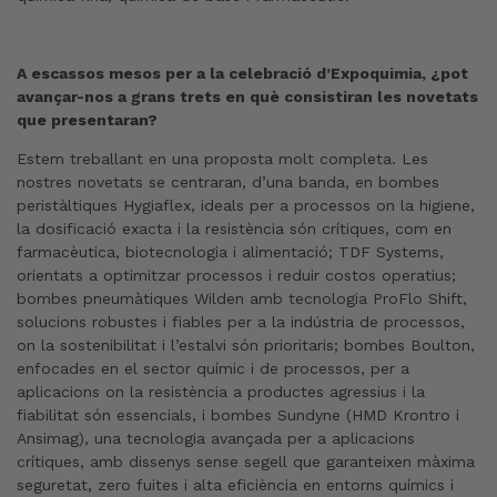
A escassos mesos per a la celebració d’Expoquimia, ¿pot
avançar-nos a grans trets en què consistiran les novetats
que presentaran?
Estem treballant en una proposta molt completa. Les
nostres novetats se centraran, d’una banda, en bombes
peristàltiques Hygiaflex, ideals per a processos on la higiene,
la dosificació exacta i la resistència són crítiques, com en
farmacèutica, biotecnologia i alimentació; TDF Systems,
orientats a optimitzar processos i reduir costos operatius;
bombes pneumàtiques Wilden amb tecnologia ProFlo Shift,
solucions robustes i fiables per a la indústria de processos,
on la sostenibilitat i l’estalvi són prioritaris; bombes Boulton,
enfocades en el sector químic i de processos, per a
aplicacions on la resistència a productes agressius i la
fiabilitat són essencials, i bombes Sundyne (HMD Krontro i
Ansimag), una tecnologia avançada per a aplicacions
crítiques, amb dissenys sense segell que garanteixen màxima
seguretat, zero fuites i alta eficiència en entorns químics i