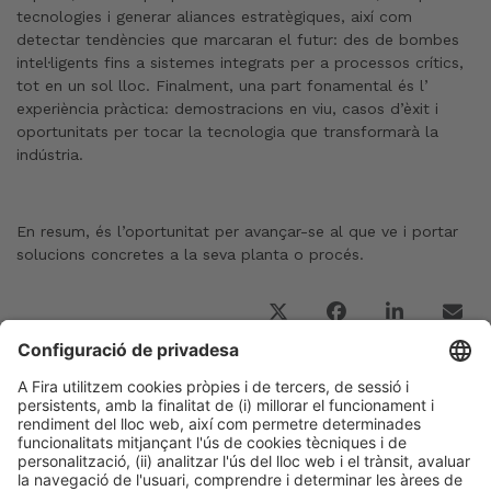
tecnologies i generar aliances estratègiques, així com
detectar tendències que marcaran el futur: des de bombes
intel·ligents fins a sistemes integrats per a processos crítics,
tot en un sol lloc. Finalment, una part fonamental és l’
experiència pràctica: demostracions en viu, casos d’èxit i
oportunitats per tocar la tecnologia que transformarà la
indústria.
En resum, és l’oportunitat per avançar-se al que ve i portar
solucions concretes a la seva planta o procés.
Post Anterior
“La innovació és el motor que impulsa la nostra
estrètegia de creixement”