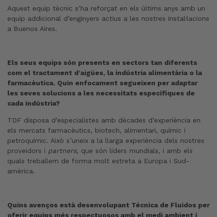
Aquest equip tècnic s’ha reforçat en els últims anys amb un
equip addicional d’enginyers actius a les nostres instal·lacions
a Buenos Aires.
Els seus equips són presents en sectors tan diferents
com el tractament d’aigües, la indústria alimentària o la
farmacèutica. Quin enfocament segueixen per adaptar
les seves solucions a les necessitats específiques de
cada indústria?
TDF disposa d’especialistes amb dècades d’experiència en
els mercats farmacèutics, biotech, alimentari, químic i
petroquímic. Això s’uneix a la llarga experiència dels nostres
proveïdors i
partners
, que són líders mundials, i amb els
quals treballem de forma molt estreta a Europa i Sud-
amèrica.
Quins avenços està desenvolupant Técnica de Fluidos per
oferir equips més respectuosos amb el medi ambient i