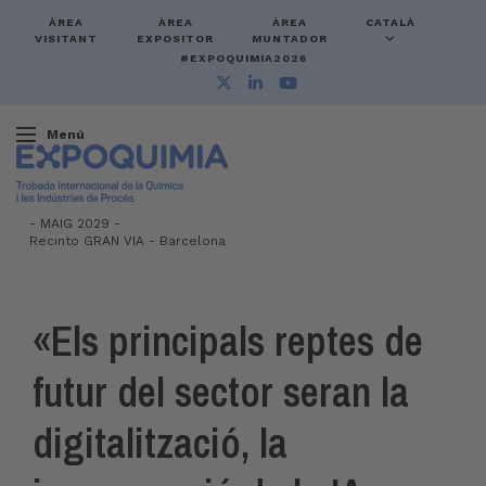
ÀREA
ÀREA
ÀREA
CATALÀ
VISITANT
EXPOSITOR
MUNTADOR
#EXPOQUIMIA2026
Menú
-
MAIG 2029 -
Recinto GRAN VIA
-
Barcelona
«Els principals reptes de
futur del sector seran la
digitalització, la