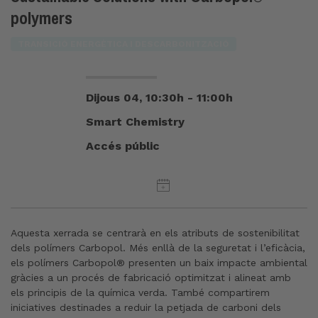
polymers
TRANSICIÓ ENERGÈTICA I DESCARBONITZACIÓ
Dijous 04, 10:30h - 11:00h
Smart Chemistry
Accés públic
Aquesta xerrada se centrarà en els atributs de sostenibilitat
dels polímers
Carbopol
. Més enllà de la seguretat i l’eficàcia,
els polímers Carbopol® presenten un baix impacte ambiental
gràcies a un procés de fabricació optimitzat i alineat amb
els principis de la química verda. També compartirem
iniciatives destinades a reduir la petjada de carboni dels