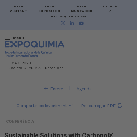
ÀREA
ÀREA
ÀREA
CATALÀ
VISITANT
EXPOSITOR
MUNTADOR
#EXPOQUIMIA2026
Menú
-
MAIG 2029 -
Recinto GRAN VIA
-
Barcelona
|
Enrere
Agenda
Compartir esdeveniment
Descarregar PDF
CONFERÈNCIA
Sustainable Solutions with Carbopol®