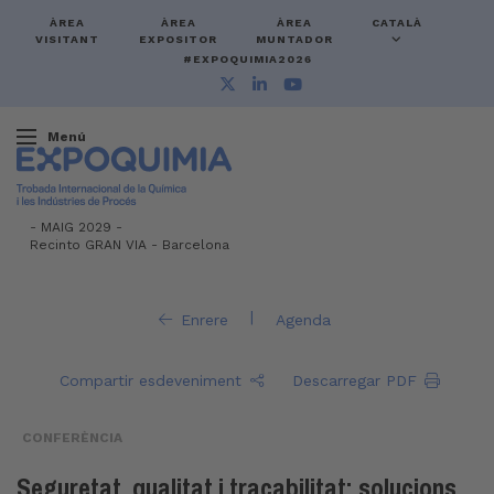
ÀREA
ÀREA
ÀREA
CATALÀ
VISITANT
EXPOSITOR
MUNTADOR
#EXPOQUIMIA2026
Menú
-
MAIG 2029 -
Recinto GRAN VIA
-
Barcelona
|
Enrere
Agenda
Compartir esdeveniment
Descarregar PDF
CONFERÈNCIA
Seguretat, qualitat i traçabilitat: solucions