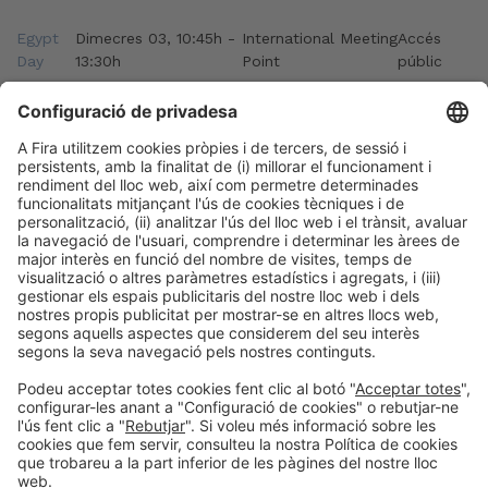
Egypt
Dimecres 03, 10:45h -
International Meeting
Accés
Day
13:30h
Point
públic
Organitzadors