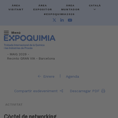
ÀREA
ÀREA
ÀREA
CATALÀ
VISITANT
EXPOSITOR
MUNTADOR
#EXPOQUIMIA2026
Menú
-
MAIG 2029 -
Recinto GRAN VIA
-
Barcelona
|
Enrere
Agenda
Compartir esdeveniment
Descarregar PDF
ACTIVITAT
Còctel de networking