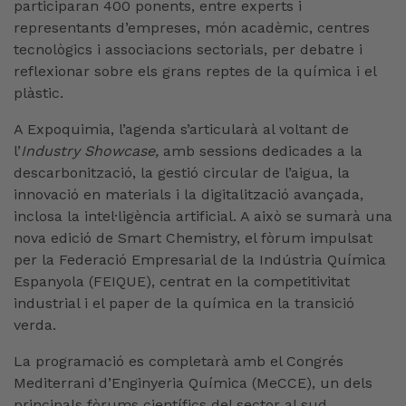
participaran 400 ponents, entre experts i
representants d’empreses, món acadèmic, centres
tecnològics i associacions sectorials, per debatre i
reflexionar sobre els grans reptes de la química i el
plàstic.
A Expoquimia, l’agenda s’articularà al voltant de
l’
Industry Showcase,
amb sessions dedicades a la
descarbonització, la gestió circular de l’aigua, la
innovació en materials i la digitalització avançada,
inclosa la intel·ligència artificial. A això se sumarà una
nova edició de Smart Chemistry, el fòrum impulsat
per la Federació Empresarial de la Indústria Química
Espanyola (FEIQUE), centrat en la competitivitat
industrial i el paper de la química en la transició
verda.
La programació es completarà amb el Congrés
Mediterrani d’Enginyeria Química (MeCCE), un dels
principals fòrums científics del sector al sud