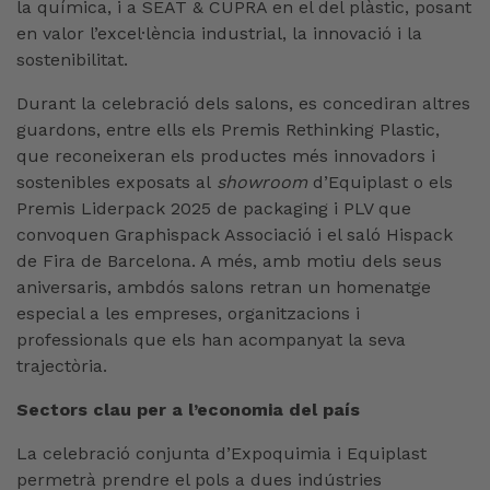
la química, i a SEAT & CUPRA en el del plàstic, posant
en valor l’excel·lència industrial, la innovació i la
sostenibilitat.
Durant la celebració dels salons, es concediran altres
guardons, entre ells els Premis Rethinking Plastic,
que reconeixeran els productes més innovadors i
sostenibles exposats al
showroom
d’Equiplast o els
Premis Liderpack 2025 de packaging i PLV que
convoquen Graphispack Associació i el saló Hispack
de Fira de Barcelona. A més, amb motiu dels seus
aniversaris, ambdós salons retran un homenatge
especial a les empreses, organitzacions i
professionals que els han acompanyat la seva
trajectòria.
Sectors clau per a l’economia del país
La celebració conjunta d’Expoquimia i Equiplast
permetrà prendre el pols a dues indústries