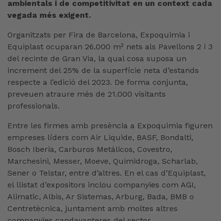
ambientals i de competitivitat en un context cada
vegada més exigent.
Organitzats per Fira de Barcelona, Expoquimia i
Equiplast ocuparan 26.000 m² nets als Pavellons 2 i 3
del recinte de Gran Via, la qual cosa suposa un
increment del 25% de la superfície neta d’estands
respecte a l’edició del 2023. De forma conjunta,
preveuen atraure més de 21.000 visitants
professionals.
Entre les firmes amb presència a Expoquimia figuren
empreses líders com Air Liquide, BASF, Bondalti,
Bosch Iberia, Carburos Metálicos, Covestro,
Marchesini, Messer, Moeve, Quimidroga, Scharlab,
Sener o Telstar, entre d’altres. En el cas d’Equiplast,
el llistat d’expositors inclou companyies com AGI,
Alimatic, Albis, Ar Sistemas, Arburg, Bada, BMB o
Centretècnica, juntament amb moltes altres
companyies capdavanteres del sector.