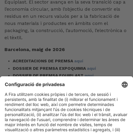
Equiplast. El sector avança en la seva transició cap a
l’economia circular, amb l’objectiu de convertir els
residus en un recurs valuós per a la fabricació de
nous materials i productes en àmbits com el
packaging, la construcció, l’automoció, l’electrònica o
el tèxtil.
Barcelona, maig de 2026
ACREDITACIONS DE PREMSA
aquí
DOSSIER DE PREMSA EXPOQUIMIA
aquí
DOSSIER DE PREMSA EQUIPLAST
aquí
FOTOGRAFIES (edició 2023 – Expoquimia)
aquí
FOTOGRAFIES (edició 2023 – Equiplast)
aquí
Maria Dolores Herranz / Josep Lluís Mérida
Tel. 932 332 541 – 114
mdherranz@firabarcelona.com
jmerida@firabarcelona.com