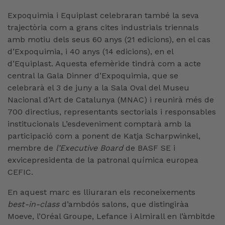
Expoquimia i Equiplast celebraran també la seva
trajectòria com a grans cites industrials triennals
amb motiu dels seus 60 anys (21 edicions), en el cas
d’Expoquimia, i 40 anys (14 edicions), en el
d’Equiplast. Aquesta efemèride tindrà com a acte
central la Gala Dinner d’Expoquimia, que se
celebrarà el 3 de juny a la Sala Oval del Museu
Nacional d’Art de Catalunya (MNAC) i reunirà més de
700 directius, representants sectorials i responsables
institucionals L’esdeveniment comptarà amb la
participació com a ponent de Katja Scharpwinkel,
membre de
l’Executive Board
de BASF SE i
exvicepresidenta de la patronal química europea
CEFIC.
En aquest marc es lliuraran els reconeixements
best-in-class
d’ambdós salons, que distingiràa
Moeve, l’Oréal Groupe, Lefance i Almirall en l’àmbitde