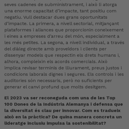
seves cadenes de subministrament, i això li atorga
una enorme capacitat d’impacte, tant positiu com
negatiu. Vull destacar dues grans oportunitats
d’impacte. La primera, a nivell sectorial, mitjançant
plataformes i aliances que proporcionin coneixement
i eines a empreses d’arreu del món, especialment a
les més petites. La segona, a nivell individual, a través
del diàleg directe amb proveïdors i clients per
dissenyar models que respectin els drets humans i,
alhora, compleixin els acords comercials. Això
implica revisar terminis de lliurament, preus justos i
condicions laborals dignes i segures. Els controls i les
auditories són necessaris, però no suficients per
generar el canvi profund que molts desitgem.
El 2023 va ser reconeguda com una de les Top
100 Dones de la Indústria Alemanya i defensa que
la diversitat és clau per innovar. Com es tradueix
això en la pràctica? De quina manera concreta un
lideratge inclusiu impulsa la sostenibilitat?