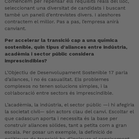
Comencem per repensar els requisits reals del lloc,
seleccionant una diversitat de candidats i buscant
també un panell d’entrevistes divers. I aleshores
contractem el millor. Pas a pas, l’empresa anirà
canviant.
Per accelerar la transició cap a una química
sostenible, quin tipus d’aliances entre indústria,
acadèmia i sector públic considera
imprescindibles?
L’Objectiu de Desenvolupament Sostenible 17 parla
d’aliances, i no és casualitat. Els problemes
complexos no tenen solucions simples, i la
col·laboració entre sectors és imprescindible.
L’acadèmia, la indústria, el sector públic —i hi afegiria
la societat civil— són actors clau del canvi. Escoltar el
que cadascun aporta i necessita és la base per
construir aliances sòlides, tant a petita com a gran
escala. Per posar un exemple, la definició de
polítiques de transició ha d’incloure el coneixement