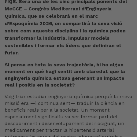
l’IQS. Serà una de les cinc principals ponents del
MeCCE – Congrés Mediterrani d’Enginyeria
Química, que se celebrarà en el marc
d’Expoquímia 2026, on compartirà la seva visió
sobre com aquesta disciplina i la química poden
transformar la indústria, impulsar models
sostenibles i formar els líders que definiran el
futur.
Si pensa en tota la seva trajectòria, hi ha algun
moment en què hagi sentit amb claredat que la
enginyeria química estava generant un impacte
real i positiu en la societat?
Vaig triar estudiar enginyeria química perquè la meva
missió era —i continua sent— traduir la ciència en
beneficis reals per a la societat. Un moment
especialment significatiu va ser formar part del
descobriment i desenvolupament del riociguat, un
medicament per tractar la hipertensió arterial
pulmonar. Va sorgir del nostre laboratori químic a