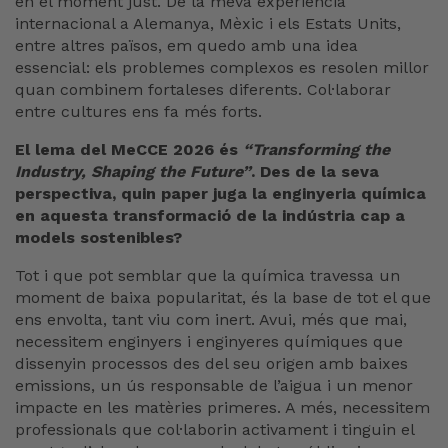
en el moment just. De la meva experiència
internacional a Alemanya, Mèxic i els Estats Units,
entre altres països, em quedo amb una idea
essencial: els problemes complexos es resolen millor
quan combinem fortaleses diferents. Col·laborar
entre cultures ens fa més forts.
El lema del MeCCE 2026 és
“Transforming the
Industry, Shaping the Future”
. Des de la seva
perspectiva, quin paper juga la enginyeria química
en aquesta transformació de la indústria cap a
models sostenibles?
Tot i que pot semblar que la química travessa un
moment de baixa popularitat, és la base de tot el que
ens envolta, tant viu com inert. Avui, més que mai,
necessitem enginyers i enginyeres químiques que
dissenyin processos des del seu origen amb baixes
emissions, un ús responsable de l’aigua i un menor
impacte en les matèries primeres. A més, necessitem
professionals que col·laborin activament i tinguin el