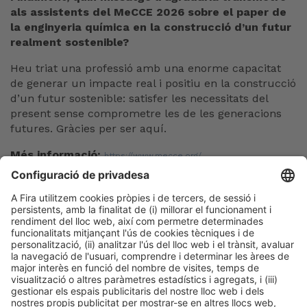
als assistents del MeCCE 2026 sobre el paper de
la enginyeria química en la construcció d’un futur
realment sostenible?
Heu triat una professió amb una enorme capacitat
de generar un impacte real i positiu en la construcció
d’un futur sostenible: satisfer les necessitats del
present sense comprometre les de les generacions
futures. Gràcies per ser aquí.
Més informació:
https://www.mecce.org/
Fotografies de Cristina Alonso Alija
aquí
Fotografies (Expoquímia 2023)
aquí
Maria Dolores Herranz
Tel. 93 233 25 41
mdherranz@firabarcelona.com