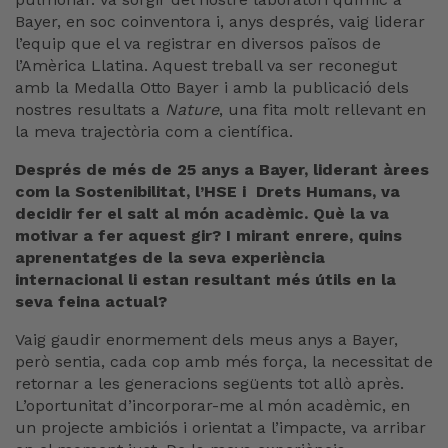
Bayer, en soc coinventora i, anys després, vaig liderar
l’equip que el va registrar en diversos països de
l’Amèrica Llatina. Aquest treball va ser reconegut
amb la Medalla Otto Bayer i amb la publicació dels
nostres resultats a
Nature
, una fita molt rellevant en
la meva trajectòria com a científica.
Després de més de 25 anys a Bayer, liderant àrees
com la Sostenibilitat, l’HSE i Drets Humans, va
decidir fer el salt al món acadèmic. Què la va
motivar a fer aquest gir? I mirant enrere, quins
aprenentatges de la seva experiència
internacional li estan resultant més útils en la
seva feina actual?
Vaig gaudir enormement dels meus anys a Bayer,
però sentia, cada cop amb més força, la necessitat de
retornar a les generacions següents tot allò après.
L’oportunitat d’incorporar-me al món acadèmic, en
un projecte ambiciós i orientat a l’impacte, va arribar