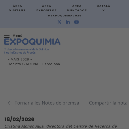
ÀREA
ÀREA
ÀREA
CATALÀ
VISITANT
EXPOSITOR
MUNTADOR
#EXPOQUIMIA2026
Menú
-
MAIG 2029 -
Recinto GRAN VIA
-
Barcelona
Tornar a les Notes de premsa
Compartir la nota
18/02/2026
Cristina Alonso Alija, directora del Centre de Recerca de