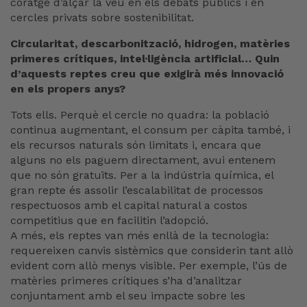
coratge d’alçar la veu en els debats públics i en
cercles privats sobre sostenibilitat.
Circularitat, descarbonització, hidrogen, matèries
primeres crítiques, intel·ligència artificial… Quin
d’aquests reptes creu que exigirà més innovació
en els propers anys?
Tots ells. Perquè el cercle no quadra: la població
continua augmentant, el consum per càpita també, i
els recursos naturals són limitats i, encara que
alguns no els paguem directament, avui entenem
que no són gratuïts. Per a la indústria química, el
gran repte és assolir l’escalabilitat de processos
respectuosos amb el capital natural a costos
competitius que en facilitin l’adopció.
A més, els reptes van més enllà de la tecnologia:
requereixen canvis sistèmics que considerin tant allò
evident com allò menys visible. Per exemple, l’ús de
matèries primeres crítiques s’ha d’analitzar
conjuntament amb el seu impacte sobre les