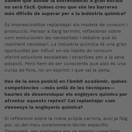
Sabem que assolir la sostenibilitat a gran escala
no serà fàcil. Quines creu que són les barreres
més difícils de superar per a la indústria química?
És imprescindible replantejar els models de consum i
producció. Pensar a llarg termini, reflexionar sobre
com evolucionen les necessitats i debatre què és
realment necessari. La indústria química té una gran
oportunitat per influir en els hàbits de consum
oferint solucions escalables i atractives per a la seva
adopció. Però hem de ser conscients que això és una
cursa de fons, no un esprint. I que val la pena.
Des de la seva posició en l’àmbit acadèmic, quines
competències —més enllà de les tècniques—
haurien de desenvolupar els enginyers químics per
afrontar aquests reptes? Cal replantejar com
s’ensenya la enginyeria química?
Si reflexiono sobre la meva pròpia carrera, avui ja faig
poc ús del meu coneixement tècnic específic.
Tanmateix, ser enginyera em va aportar capacitats