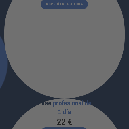
ACREDÍTATE AHORA
Pase
profesional de
1 día
22
 €