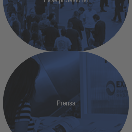
expositiva y acceder a las zonas de conocimiento
ACREDÍTATE
Prensa
Ven a cubrir el evento para contar todo sobre
Prensa
Expoquimia26
MÁS INFORMACIÓN